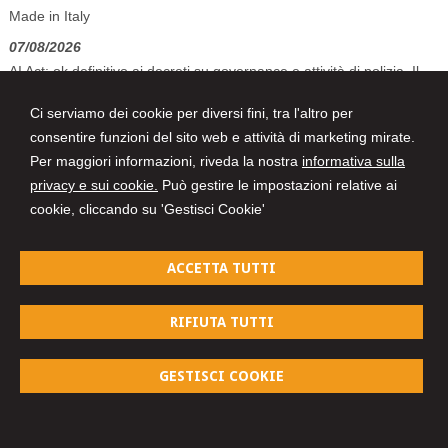
Made in Italy
07/08/2026
AI Act: ok definitivo ai decreti su governance e attività di polizia. Il
Cdm vara la riforma del sistema 231
Ci serviamo dei cookie per diversi fini, tra l'altro per
07/08/2026
consentire funzioni del sito web e attività di marketing mirate.
Patto di famiglia e riserva al donante di diritti particolari
Per maggiori informazioni, riveda la nostra
informativa sulla
privacy e sui cookie.
Può gestire le impostazioni relative ai
cookie, cliccando su 'Gestisci Cookie'
STUDIO LEGALE FIORETTI
Via Tobagi, 39 -
Jesi
60035
,
AN
ACCETTA TUTTI
Tel.
073156469
Fax
073156469
© 2026 Copyright Studio Legale Fioretti. Tutti i diritti riservati | P.IVA
RIFIUTA TUTTI
01429130428 |
Gestisci Cookie
-
Sitemap
-
Privacy
-
Cookie policy
-
Credits
GESTISCI COOKIE